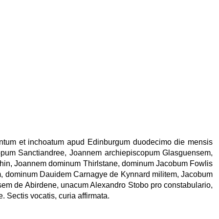
s tentum et inchoatum apud Edinburgum duodecimo die mensis
scopum Sanctiandree, Joannem archiepiscopum Glasguensem,
hin, Joannem dominum Thirlstane, dominum Jacobum Fowlis
em, dominum Dauidem Carnagye de Kynnard militem, Jacobum
sem de Abirdene, unacum Alexandro Stobo pro constabulario,
Sectis vocatis, curia affirmata.