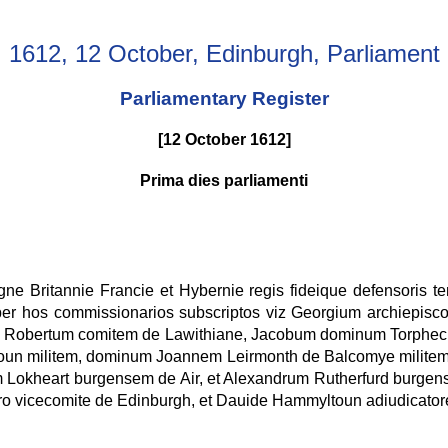
1612, 12 October, Edinburgh, Parliament
Parliamentary Register
[12 October 1612]
Prima dies parliamenti
Magne Britannie Francie et Hybernie regis fideique defensori
per hos commissionarios subscriptos viz Georgium archiepi
 Robertum comitem de Lawithiane, Jacobum dominum Torphec
oun militem, dominum Joannem Leirmonth de Balcomye milit
 Lokheart burgensem de Air, et Alexandrum Rutherfurd burgen
o vicecomite de Edinburgh, et Dauide Hammyltoun adiudicatore. 