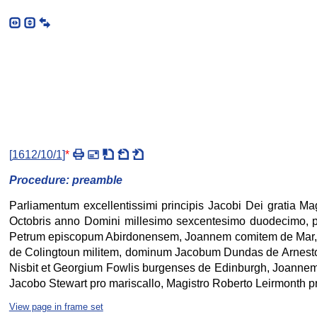
[
1612/10/1
]
*
Procedure: preamble
Parliamentum excellentissimi principis Jacobi Dei gratia 
Octobris anno Domini millesimo sexcentesimo duodecimo, 
Petrum episcopum Abirdonensem, Joannem comitem de Mar,
de Colingtoun militem, dominum Jacobum Dundas de Arnest
Nisbit et Georgium Fowlis burgenses de Edinburgh, Joannem
Jacobo Stewart pro mariscallo, Magistro Roberto Leirmonth pr
View page in frame set